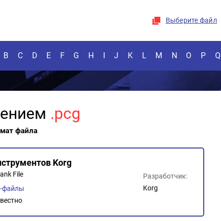
Выберите файл
B
C
D
E
F
G
H
I
J
K
L
M
N
O
P
Q
рением
.pcg
рмат файла
нструментов Korg
ank File
Разработчик:
Korg
о-файлы
вестно