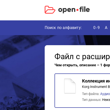
Поиск по алфавиту:
0-9
A
Файл с расши
Чем открыть, описание – 1 фо
Коллекция и
Korg Instrument B
Тип файла:
Ауди
Тип данных:
Неиз