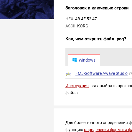
Заголовок и ключевые строки
HEX:
4B 4F 52 47
ASCII:
KORG
Как, чем открыть файл .pcg?
Windows
FMJ-Software Awave Studio
Инструкция
- как выбрать програ
файла
Для более точного определения 
функцию
определения формата ф