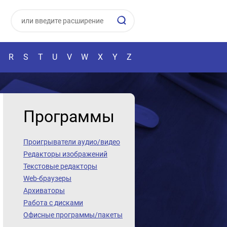
R
S
T
U
V
W
X
Y
Z
Программы
Проигрыватели аудио/видео
Редакторы изображений
Текстовые редакторы
Web-браузеры
Архиваторы
Работа с дисками
Офисные программы/пакеты