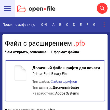
Поиск по алфавиту:
0-9
A
B
C
D
E
F
G
H
I
Файл с расширением
.pfb
Чем открыть, описание – 1 формат файла
Двоичный файл шрифта для печати
Printer Font Binary File
Тип файла:
Файлы шрифтов
Тип данных:
Двоичный файл
Разработчик:
Adobe Systems