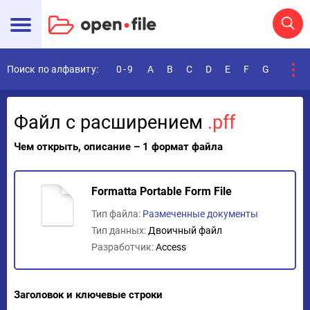
Поиск по алфавиту:
0-9
A
B
C
D
E
F
G
H
I
Файл с расширением
.pff
Чем открыть, описание – 1 формат файла
Formatta Portable Form File
Тип файла:
Размеченные документы
Тип данных:
Двоичный файл
Разработчик:
Access
Заголовок и ключевые строки