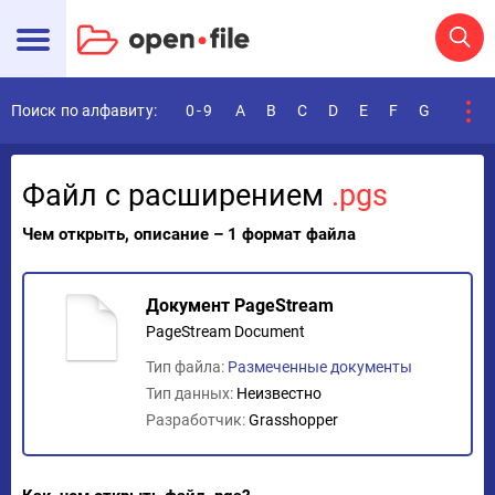
Поиск по алфавиту:
0-9
A
B
C
D
E
F
G
H
I
Файл с расширением
.pgs
Чем открыть, описание – 1 формат файла
Документ PageStream
PageStream Document
Тип файла:
Размеченные документы
Тип данных:
Неизвестно
Разработчик:
Grasshopper