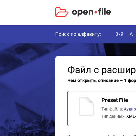
Поиск по алфавиту:
0-9
A
Файл с расши
Чем открыть, описание – 1 фо
Preset File
Тип файла:
Ауди
Тип данных:
XML-