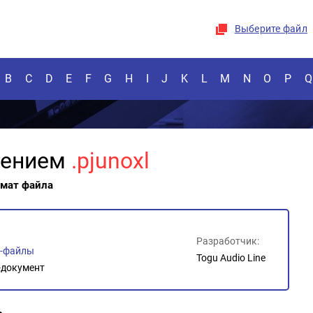
Выберите файл
B
C
D
E
F
G
H
I
J
K
L
M
N
O
P
Q
рением
.pjunoxl
рмат файла
Разработчик:
о-файлы
Togu Audio Line
документ