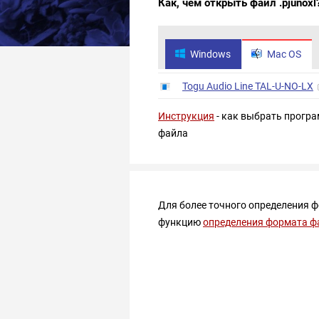
Как, чем открыть файл .pjunoxl
Windows
Mac OS
Togu Audio Line TAL-U-NO-LX
Инструкция
- как выбрать програ
файла
Для более точного определения 
функцию
определения формата ф