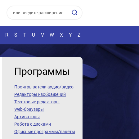
R
S
T
U
V
W
X
Y
Z
Программы
Проигрыватели аудио/видео
Редакторы изображений
Текстовые редакторы
Web-браузеры
Архиваторы
Работа с дисками
Офисные программы/пакеты