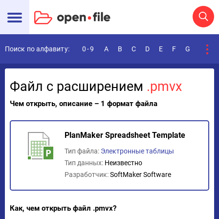
Поиск по алфавиту:
0-9
A
B
C
D
E
F
G
H
I
Файл с расширением
.pmvx
Чем открыть, описание – 1 формат файла
PlanMaker Spreadsheet Template
Тип файла:
Электронные таблицы
Тип данных:
Неизвестно
Разработчик:
SoftMaker Software
Как, чем открыть файл .pmvx?