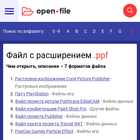
Поиск по алфавиту:
0-9
A
B
C
D
E
F
G
H
I
Файл с расширением
.ppf
Чем открыть, описание – 7 форматов файла
Растровое изображение Corel Picture Publisher
-
Растровые изображения
Патч PlayStation
- Файлы игр
Файл проекта детали Pathtrace EdgeCAM
- Файлы данных
Файл конфигурации Paint Shop Pro
- Другие файлы
Файл проекта Publisher
- Файлы данных
Файл пакета проекта Transit NXT
- Файлы данных
PopCap Games Particle Effect
- Файлы игр