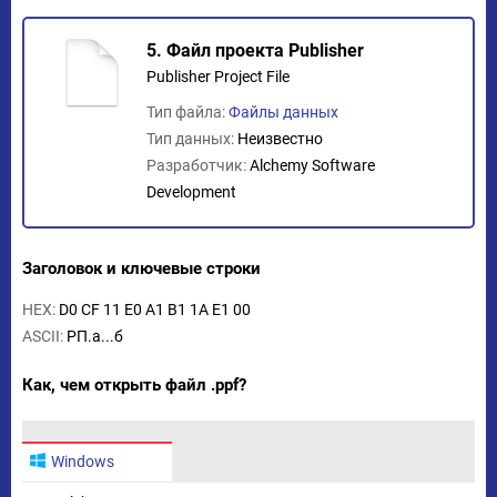
5. Файл проекта Publisher
Publisher Project File
Тип файла:
Файлы данных
Тип данных:
Неизвестно
Разработчик:
Alchemy Software
Development
Заголовок и ключевые строки
HEX:
D0 CF 11 E0 A1 B1 1A E1 00
ASCII:
РП.а...б
Как, чем открыть файл .ppf?
Windows