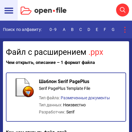
Поиск по алфавиту:
0-9
A
B
C
D
E
F
G
H
I
Файл с расширением
.ppx
Чем открыть, описание – 1 формат файла
Шаблон Serif PagePlus
Serif PagePlus Template File
Тип файла:
Размеченные документы
Тип данных:
Неизвестно
Разработчик:
Serif