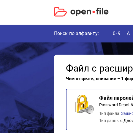
Поиск по алфавиту:
0-9
A
Файл с расши
Чем открыть, описание – 1 фо
Файл паролей
Password Depot 6 
Тип файла:
Заши
Тип данных:
Дво