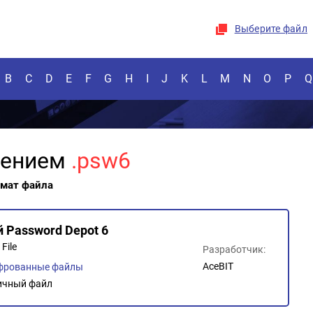
Выберите файл
B
C
D
E
F
G
H
I
J
K
L
M
N
O
P
Q
рением
.psw6
рмат файла
 Password Depot 6
File
Разработчик:
AceBIT
фрованные файлы
ичный файл