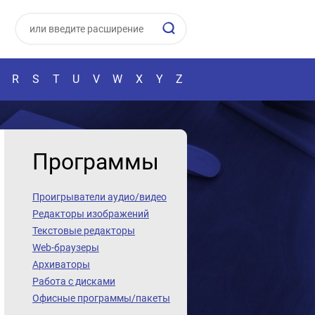
R
S
T
U
V
W
X
Y
Z
Программы
Проигрыватели аудио/видео
Редакторы изображений
Текстовые редакторы
Web-браузеры
Архиваторы
Работа с дисками
Офисные программы/пакеты