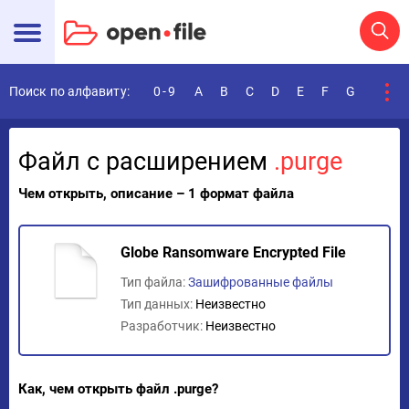
Поиск по алфавиту:
0-9
A
B
C
D
E
F
G
H
I
Файл с расширением
.purge
Чем открыть, описание – 1 формат файла
Globe Ransomware Encrypted File
Тип файла:
Зашифрованные файлы
Тип данных:
Неизвестно
Разработчик:
Неизвестно
Как, чем открыть файл .purge?