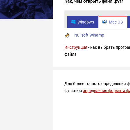
Как, чем открыть файл .pvf?
Windows
Mac OS
Nullsoft Winamp
Инструкция
- как выбрать програ
файла
Для более точного определения 
функцию
определения формата ф