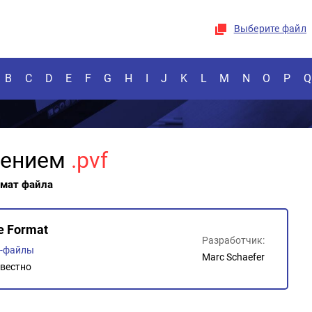
Выберите файл
B
C
D
E
F
G
H
I
J
K
L
M
N
O
P
Q
рением
.pvf
рмат файла
e Format
Разработчик:
о-файлы
Marc Schaefer
вестно