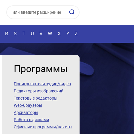
R
S
T
U
V
W
X
Y
Z
Программы
Проигрыватели аудио/видео
Редакторы изображений
Текстовые редакторы
Web-браузеры
Архиваторы
Работа с дисками
Офисные программы/пакеты