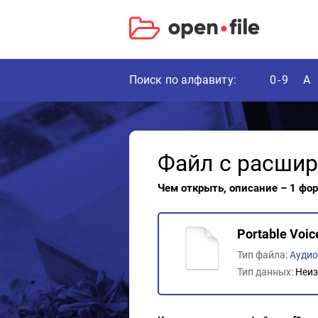
Поиск по алфавиту:
0-9
A
Файл с расши
Чем открыть, описание – 1 фо
Portable Voic
Тип файла:
Ауди
Тип данных:
Неиз