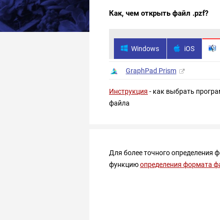
Как, чем открыть файл .pzf?
Windows
iOS
GraphPad Prism
Инструкция
- как выбрать програ
файла
Для более точного определения 
функцию
определения формата ф