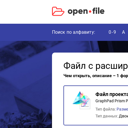
Поиск по алфавиту:
0-9
A
Файл с расши
Чем открыть, описание – 1 фо
Файл проект
GraphPad Prism P
Тип файла:
Разме
Тип данных:
Дво