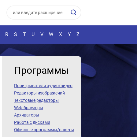
R
S
T
U
V
W
X
Y
Z
Программы
Проигрыватели аудио/видео
Редакторы изображений
Текстовые редакторы
Web-браузеры
Архиваторы
Работа с дисками
Офисные программы/пакеты