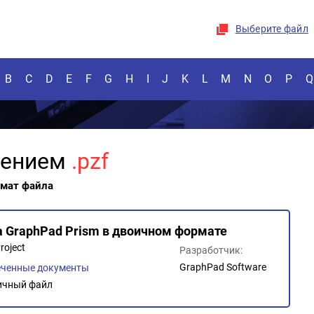
Выберите файл
B
C
D
E
F
G
H
I
J
K
L
M
N
O
P
Q
рением
.pzf
рмат файла
а GraphPad Prism в двоичном формате
roject
Разработчик:
GraphPad Software
ченные документы
ичный файл