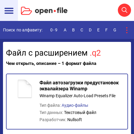
Поиск по алфавиту:
0-9
A
B
C
D
E
F
G
H
I
Файл с расширением
.q2
Чем открыть, описание – 1 формат файла
Файл автозагрузки предустановок
эквалайзера Winamp
Winamp Equalizer Auto-Load Presets File
Тип файла:
Аудио-файлы
Тип данных:
Текстовый файл
Разработчик:
Nullsoft