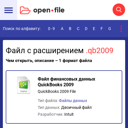
Поиск по алфавиту:
0-9
A
B
C
D
E
F
G
H
I
Файл с расширением
.qb2009
Чем открыть, описание – 1 формат файла
Файл финансовых данных
QuickBooks 2009
QuickBooks 2009 File
Тип файла:
Файлы данных
Тип данных:
Двоичный файл
Разработчик:
Intuit