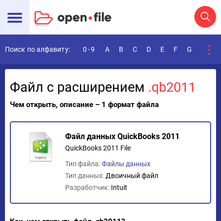
Поиск по алфавиту:
0-9
A
B
C
D
E
F
G
H
I
Файл с расширением
.qb2011
Чем открыть, описание – 1 формат файла
Файл данных QuickBooks 2011
QuickBooks 2011 File
Тип файла:
Файлы данных
Тип данных:
Двоичный файл
Разработчик:
Intuit