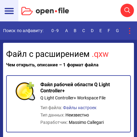
Поиск по алфавиту:
0-9
A
B
C
D
E
F
G
H
I
Файл с расширением
.qxw
Чем открыть, описание – 1 формат файла
Файл рабочей области Q Light
Controller+
Q Light Controller+ Workspace File
Тип файла:
Файлы настроек
Тип данных:
Неизвестно
Разработчик:
Massimo Callegari