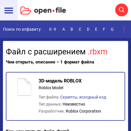
Поиск по алфавиту:
0-9
A
B
C
D
E
F
G
H
I
Файл с расширением
.rbxm
Чем открыть, описание – 1 формат файла
3D-модель ROBLOX
Roblox Model
Тип файла:
Скрипты, исходный код
Тип данных:
Неизвестно
Разработчик:
Roblox Corporation