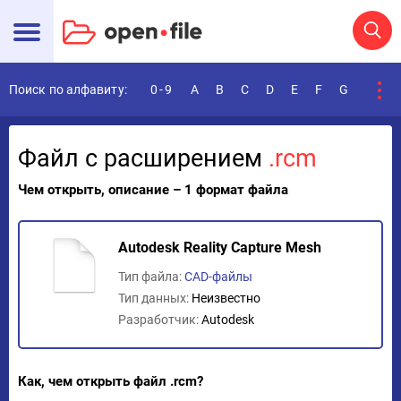
Поиск по алфавиту:
0-9
A
B
C
D
E
F
G
H
I
Файл с расширением
.rcm
Чем открыть, описание – 1 формат файла
Autodesk Reality Capture Mesh
Тип файла:
CAD-файлы
Тип данных:
Неизвестно
Разработчик:
Autodesk
Как, чем открыть файл .rcm?