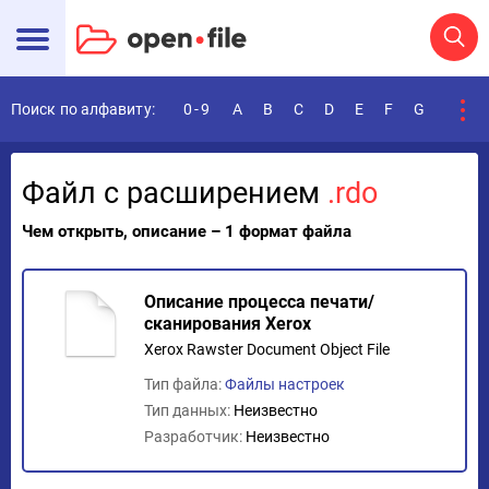
Поиск по алфавиту:
0-9
A
B
C
D
E
F
G
H
I
Файл с расширением
.rdo
Чем открыть, описание – 1 формат файла
Описание процесса печати/
сканирования Xerox
Xerox Rawster Document Object File
Тип файла:
Файлы настроек
Тип данных:
Неизвестно
Разработчик:
Неизвестно