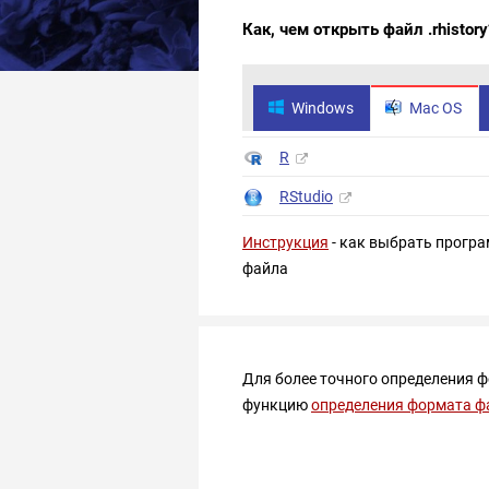
Как, чем открыть файл .rhistory
Windows
Mac OS
R
RStudio
Инструкция
- как выбрать програ
файла
Для более точного определения 
функцию
определения формата ф