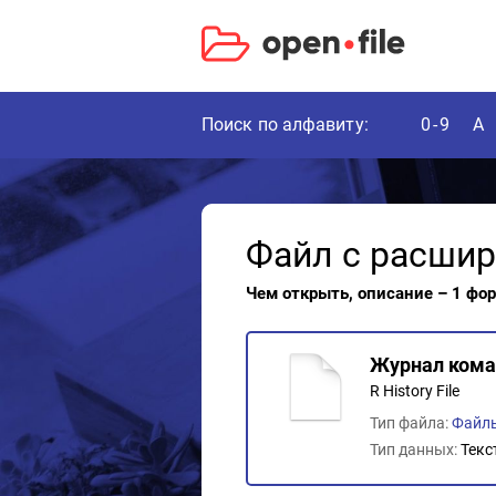
Поиск по алфавиту:
0-9
A
Файл с расши
Чем открыть, описание – 1 фо
Журнал кома
R History File
Тип файла:
Файл
Тип данных:
Текс