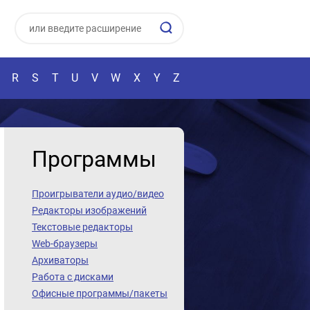
R
S
T
U
V
W
X
Y
Z
Программы
Проигрыватели аудио/видео
Редакторы изображений
Текстовые редакторы
Web-браузеры
Архиваторы
Работа с дисками
Офисные программы/пакеты