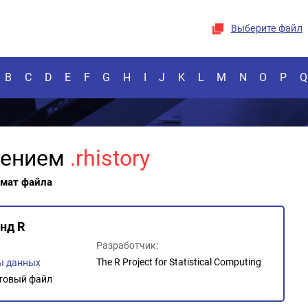
Выберите файл
B
C
D
E
F
G
H
I
J
K
L
M
N
O
P
Q
рением
.rhistory
рмат файла
нд R
Разработчик:
The R Project for Statistical Computing
ы данных
товый файл