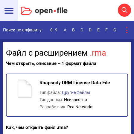
Поиск по алфавиту:
0-9
A
B
C
D
E
F
G
H
I
Файл с расширением
.rma
Чем открыть, описание – 1 формат файла
Rhapsody DRM License Data File
Тип файла:
Другие файлы
Тип данных:
Неизвестно
Разработчик:
RealNetworks
Как, чем открыть файл .rma?