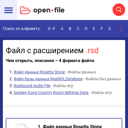
Поиск по алфавиту:
0-9
A
B
C
D
E
F
G
H
I
Файл с расширением
.rsd
Чем открыть, описание – 4 формата файла
Файл данных Rosetta Stone
- Файлы данных
Файл базы данных RealSQLDatabase
- Файлы баз данных
RadSound Audio File
- Файлы игр
Donkey Kong Country Room Settings Data
- Файлы игр
1. Файл данных Rosetta Stone