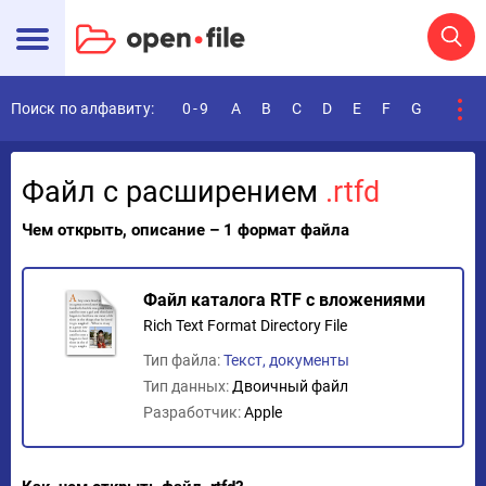
Поиск по алфавиту:
0-9
A
B
C
D
E
F
G
H
I
Файл с расширением
.rtfd
Чем открыть, описание – 1 формат файла
Файл каталога RTF с вложениями
Rich Text Format Directory File
Тип файла:
Текст, документы
Тип данных:
Двоичный файл
Разработчик:
Apple