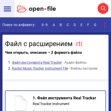
Поиск по алфавиту:
0-9
A
B
C
D
E
F
G
H
I
Файл с расширением
.rti
Чем открыть, описание – 2 формата файла
Файл инструмента Real Tracker
- Аудио-файлы
Raster Music Tracker Instrument File
- Файлы настроек
1. Файл инструмента Real Tracker
Real Tracker Instrument