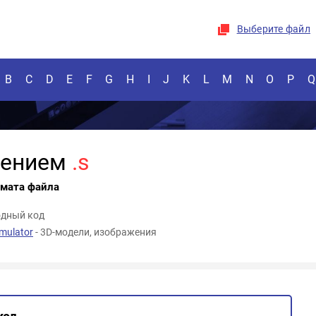
Выберите файл
B
C
D
E
F
G
H
I
J
K
L
M
N
O
P
Q
рением
.s
рмата файла
одный код
mulator
- 3D-модели, изображения