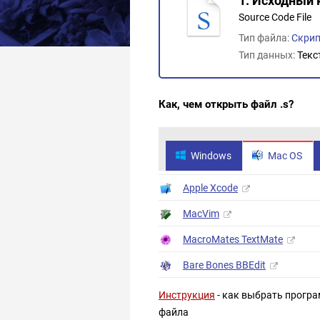
1. Исходный 
Source Code File
Тип файла:
Скрип
Тип данных:
Текс
Как, чем открыть файл .s?
Windows
Mac OS
Apple Xcode
MacVim
MacroMates TextMate
Bare Bones BBEdit
Инструкция
- как выбрать програ
файла