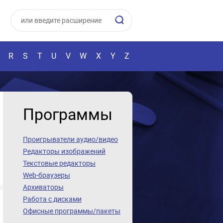
R
S
T
U
V
W
X
Y
Z
Программы
Проигрыватели аудио/видео
Редакторы изображений
Текстовые редакторы
Web-браузеры
Архиваторы
Работа с дисками
Офисные программы/пакеты