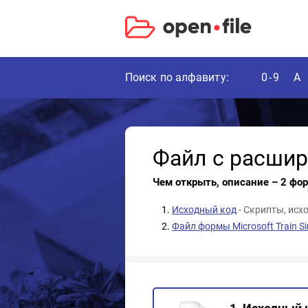
Поиск по алфавиту:
0-9
A
Файл с расши
Чем открыть, описание – 2 фо
Исходный код
- Скрипты, исх
Файл формы Microsoft Train Si