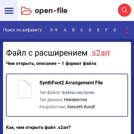
Поиск по алфавиту:
0-9
A
B
C
D
E
F
G
H
I
Файл с расширением
.s2arr
Чем открыть, описание – 1 формат файла
SynthFont2 Arrangement File
Тип файла:
Файлы настроек
Тип данных:
Неизвестно
Разработчик:
Kenneth Rundt
Как, чем открыть файл .s2arr?