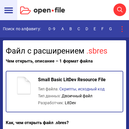
Поиск по алфавиту:
0-9
A
B
C
D
E
F
G
H
I
Файл с расширением
.sbres
Чем открыть, описание – 1 формат файла
Small Basic LitDev Resource File
Тип файла:
Скрипты, исходный код
Тип данных:
Двоичный файл
Разработчик:
LitDev
Как, чем открыть файл .sbres?