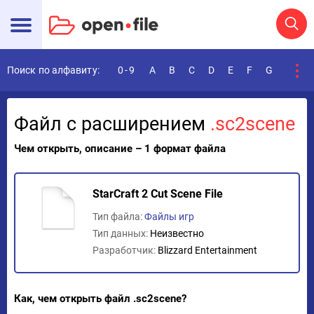
Поиск по алфавиту:
0-9
A
B
C
D
E
F
G
H
I
Файл с расширением
.sc2scene
Чем открыть, описание – 1 формат файла
StarCraft 2 Cut Scene File
Тип файла:
Файлы игр
Тип данных:
Неизвестно
Разработчик:
Blizzard Entertainment
Как, чем открыть файл .sc2scene?