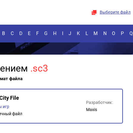
Выберите файл
B
C
D
E
F
G
H
I
J
K
L
M
N
O
P
Q
рением
.sc3
рмат файла
ity File
Разработчик:
 игр
Maxis
ичный файл