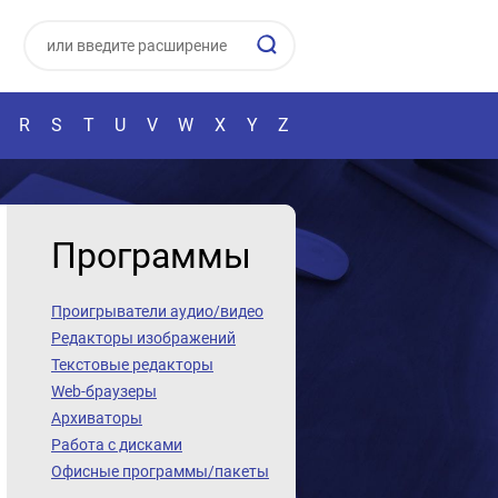
R
S
T
U
V
W
X
Y
Z
Программы
Проигрыватели аудио/видео
Редакторы изображений
Текстовые редакторы
Web-браузеры
Архиваторы
Работа с дисками
Офисные программы/пакеты