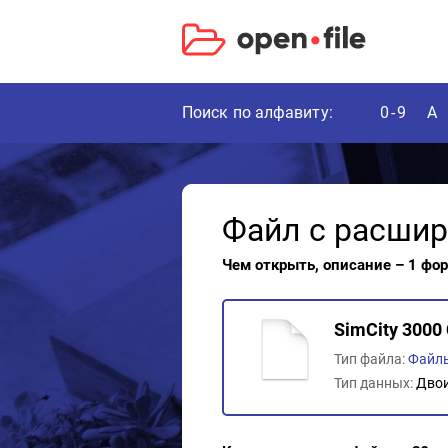
Поиск по алфавиту:
0-9
A
Файл с расши
Чем открыть, описание – 1 фо
SimCity 3000 C
Тип файла:
Файлы
Тип данных:
Дво