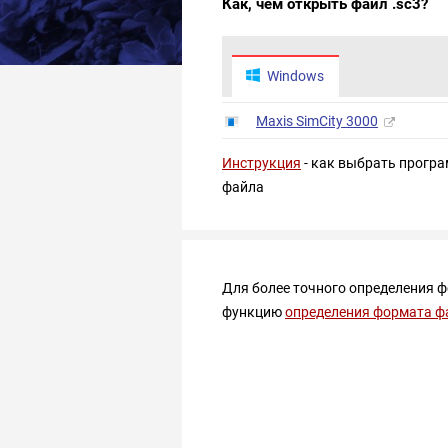
Как, чем открыть файл .sc3?
Windows
Maxis SimCity 3000
Инструкция
- как выбрать програ
файла
Для более точного определения 
функцию
определения формата ф