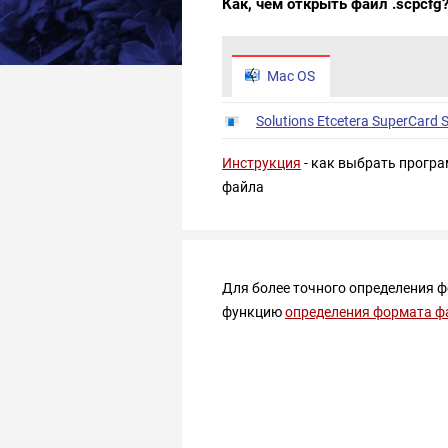
Как, чем открыть файл .scpcfg
Mac OS
Solutions Etcetera SuperCard
Инструкция
- как выбрать програ
файла
Для более точного определения 
функцию
определения формата ф