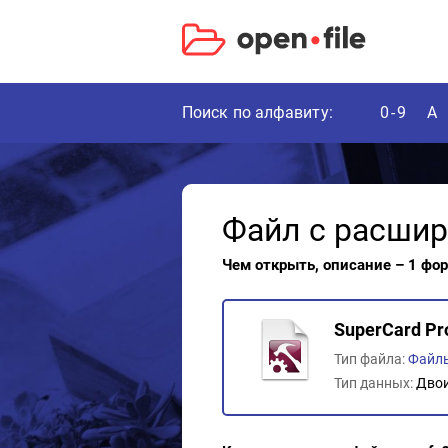
Поиск по алфавиту:
0-9
A
Файл с расши
Чем открыть, описание – 1 фо
SuperCard Pro
Тип файла:
Файлы
Тип данных:
Дво