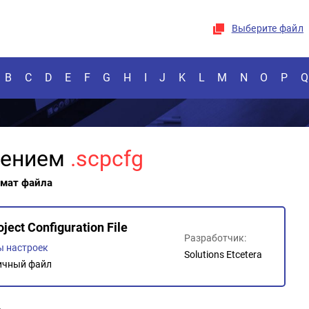
Выберите файл
B
C
D
E
F
G
H
I
J
K
L
M
N
O
P
Q
рением
.scpcfg
рмат файла
ject Configuration File
Разработчик:
 настроек
Solutions Etcetera
ичный файл