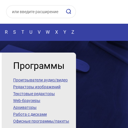
R
S
T
U
V
W
X
Y
Z
Программы
Проигрыватели аудио/видео
Редакторы изображений
Текстовые редакторы
Web-браузеры
Архиваторы
Работа с дисками
Офисные программы/пакеты