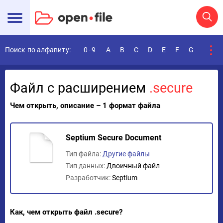
Поиск по алфавиту:
0-9
A
B
C
D
E
F
G
H
I
Файл с расширением
.secure
Чем открыть, описание – 1 формат файла
Septium Secure Document
Тип файла:
Другие файлы
Тип данных:
Двоичный файл
Разработчик:
Septium
Как, чем открыть файл .secure?