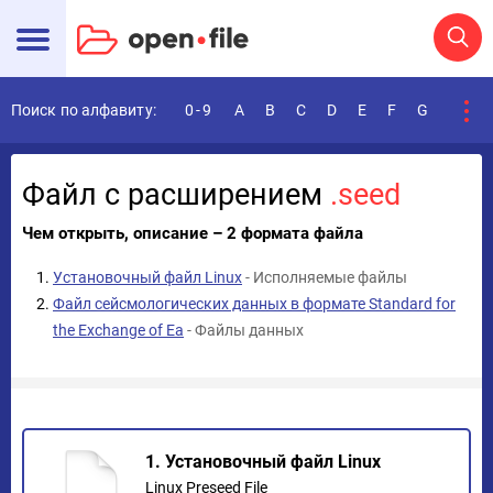
Поиск по алфавиту:
0-9
A
B
C
D
E
F
G
H
I
Файл с расширением
.seed
Чем открыть, описание – 2 формата файла
Установочный файл Linux
- Исполняемые файлы
Файл сейсмологических данных в формате Standard for
the Exchange of Ea
- Файлы данных
1. Установочный файл Linux
Linux Preseed File