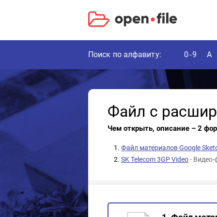
Поиск по алфавиту:
0-9
A
Файл с расши
Чем открыть, описание – 2 фо
Файл материалов Google Sket
SK Telecom 3GP Video
- Видео