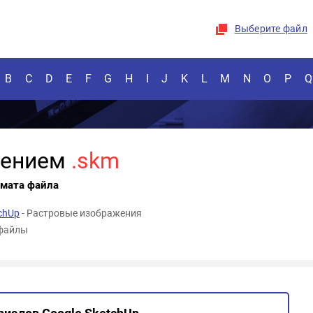
Выберите файл
B
C
D
E
F
G
H
I
J
K
L
M
N
O
P
Q
рением
.skm
рмата файла
chUp
- Растровые изображения
-файлы