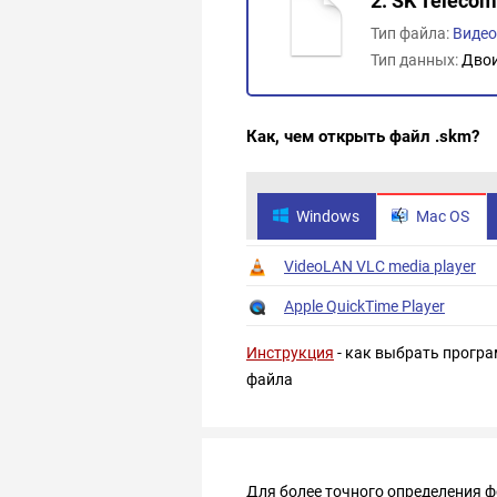
2. SK Teleco
Тип файла:
Виде
Тип данных:
Дво
Как, чем открыть файл .skm?
Windows
Mac OS
VideoLAN VLC media player
Apple QuickTime Player
Инструкция
- как выбрать програ
файла
Для более точного определения 