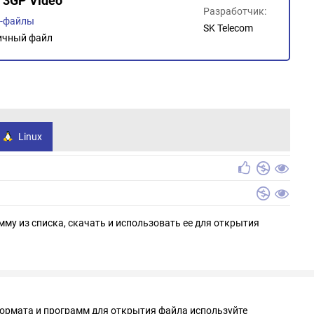
m 3GP Video
Разработчик:
о-файлы
SK Telecom
ичный файл
Linux
мму из списка, скачать и использовать ее для открытия
формата и программ для открытия файла используйте