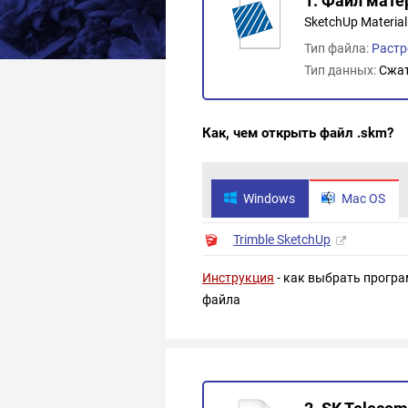
1. Файл мате
SketchUp Material 
Тип файла:
Растр
Тип данных:
Сжа
Как, чем открыть файл .skm?
Windows
Mac OS
Trimble SketchUp
Инструкция
- как выбрать програ
файла