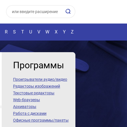
R
S
T
U
V
W
X
Y
Z
Программы
Проигрыватели аудио/видео
Редакторы изображений
Текстовые редакторы
Web-браузеры
Архиваторы
Работа с дисками
Офисные программы/пакеты