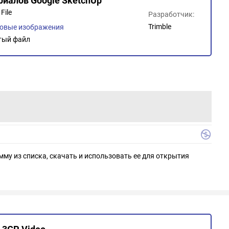
риалов Google SketchUp
File
Разработчик:
Trimble
овые изображения
тый файл
мму из списка, скачать и использовать ее для открытия