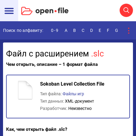
Поиск по алфавиту:
0-9
A
B
C
D
E
F
G
H
I
Файл с расширением
.slc
Чем открыть, описание – 1 формат файла
Sokoban Level Collection File
Тип файла:
Файлы игр
Тип данных:
XML-документ
Разработчик:
Неизвестно
Как, чем открыть файл .slc?