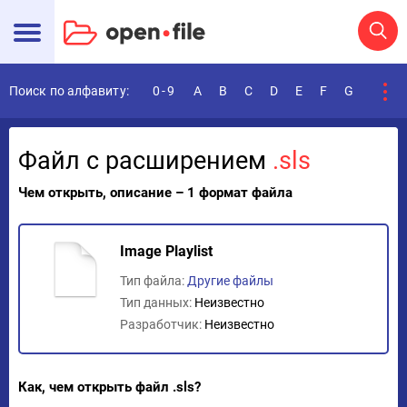
Поиск по алфавиту:
0-9
A
B
C
D
E
F
G
H
I
Файл с расширением
.sls
Чем открыть, описание – 1 формат файла
Image Playlist
Тип файла:
Другие файлы
Тип данных:
Неизвестно
Разработчик:
Неизвестно
Как, чем открыть файл .sls?