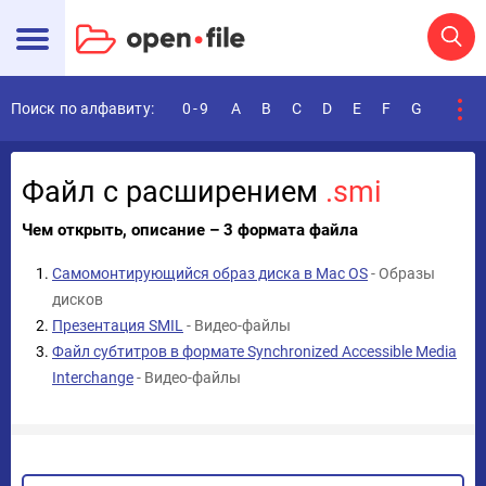
Поиск по алфавиту:
0-9
A
B
C
D
E
F
G
H
I
Файл с расширением
.smi
Чем открыть, описание – 3 формата файла
Самомонтирующийся образ диска в Mac OS
- Образы
дисков
Презентация SMIL
- Видео-файлы
Файл субтитров в формате Synchronized Accessible Media
Interchange
- Видео-файлы