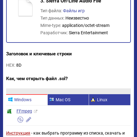
3. Sierra On-Line Audio File
Тип файла:
Файлы игр
Тип данных:
Неизвестно
Mime-type:
application/octet-stream
Разработчик:
Sierra Entertainment
Заголовок и ключевые строки
HEX:
8D
Как, чем открыть файл .sol?
Windows
Mac OS
Linux
FFmpeg
Инструкция
- как выбрать программу из списка, скачать и