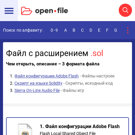
Поиск по алфавиту:
0-9
A
B
C
D
E
F
G
H
I
Файл с расширением
.sol
Чем открыть, описание – 3 формата файла
Файл конфигурации Adobe Flash
- Файлы настроек
Скрипт на языке Solidity
- Скрипты, исходный код
Sierra On-Line Audio File
- Файлы игр
1. Файл конфигурации Adobe Flash
Flash Local Shared Object File