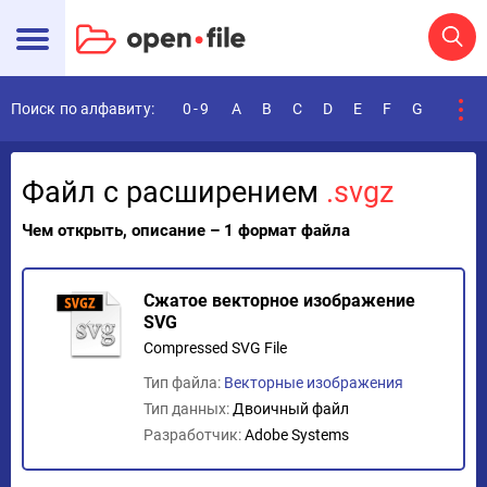
Поиск по алфавиту:
0-9
A
B
C
D
E
F
G
H
I
Файл с расширением
.svgz
Чем открыть, описание – 1 формат файла
Сжатое векторное изображение
SVG
Compressed SVG File
Тип файла:
Векторные изображения
Тип данных:
Двоичный файл
Разработчик:
Adobe Systems