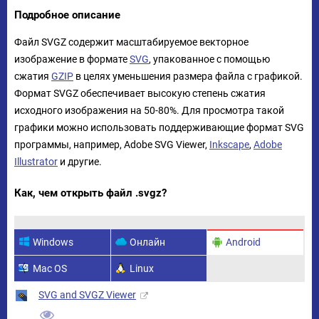
Подробное описание
Файл SVGZ содержит масштабируемое векторное
изображение в формате
SVG
, упакованное с помощью
сжатия
GZIP
в целях уменьшения размера файла с графикой.
Формат SVGZ обеспечивает высокую степень сжатия
исходного изображения на 50-80%. Для просмотра такой
графики можно использовать поддерживающие формат SVG
программы, например, Adobe SVG Viewer,
Inkscape
,
Adobe
Illustrator
и другие.
Как, чем открыть файл .svgz?
Windows
Онлайн
Android
Mac OS
Linux
SVG and SVGZ Viewer