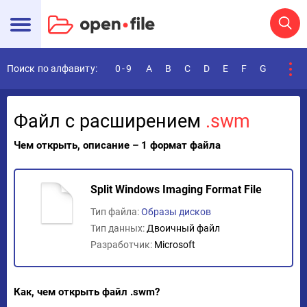
Поиск по алфавиту:
0-9
A
B
C
D
E
F
G
H
I
Файл с расширением
.swm
Чем открыть, описание – 1 формат файла
Split Windows Imaging Format File
Тип файла:
Образы дисков
Тип данных:
Двоичный файл
Разработчик:
Microsoft
Как, чем открыть файл .swm?