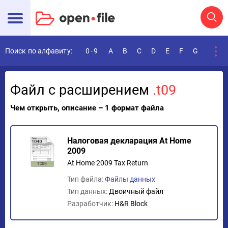
Поиск по алфавиту:
0-9
A
B
C
D
E
F
G
H
I
Файл с расширением
.t09
Чем открыть, описание – 1 формат файла
Налоговая декларация At Home
2009
At Home 2009 Tax Return
Тип файла:
Файлы данных
Тип данных:
Двоичный файл
Разработчик:
H&R Block