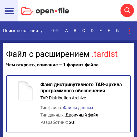
Поиск по алфавиту:
0-9
A
B
C
D
E
F
G
H
I
Файл с расширением
.tardist
Чем открыть, описание – 1 формат файла
Файл дистрибутивного TAR-архива
программного обеспечения
TAR Distribution Archive
Тип файла:
Файлы данных
Тип данных:
Двоичный файл
Разработчик:
SGI