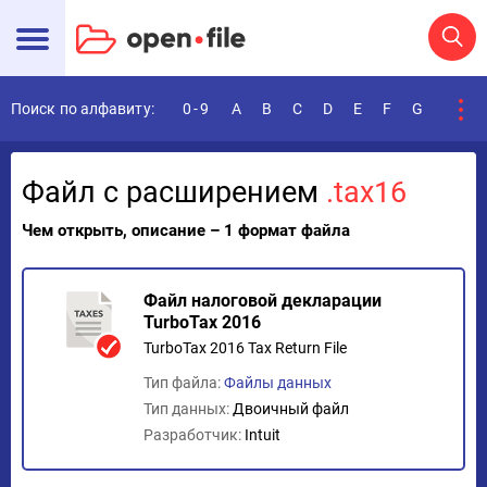
Поиск по алфавиту:
0-9
A
B
C
D
E
F
G
H
I
Файл с расширением
.tax16
Чем открыть, описание – 1 формат файла
Файл налоговой декларации
TurboTax 2016
TurboTax 2016 Tax Return File
Тип файла:
Файлы данных
Тип данных:
Двоичный файл
Разработчик:
Intuit