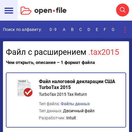
Поиск по алфавиту:
0-9
A
B
C
D
E
F
G
H
I
Файл с расширением
.tax2015
Чем открыть, описание – 1 формат файла
Файл налоговой декларации США
TurboTax 2015
TurboTax 2015 Tax Return
Тип файла:
Файлы данных
Тип данных:
Двоичный файл
Разработчик:
Intuit