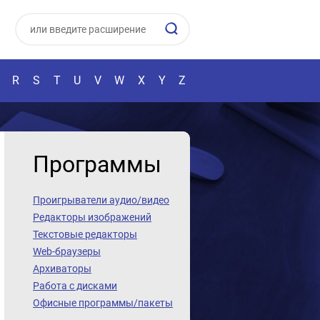
R
S
T
U
V
W
X
Y
Z
Программы
Проигрыватели аудио/видео
Редакторы изображений
Текстовые редакторы
Web-браузеры
Архиваторы
Работа с дисками
Офисные программы/пакеты