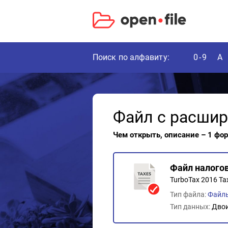
Поиск по алфавиту:
0-9
A
Файл с расши
Чем открыть, описание – 1 фо
Файл налого
TurboTax 2016 Ta
Тип файла:
Файл
Тип данных:
Дво