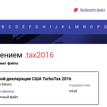
Выберите файл
B
C
D
E
F
G
H
I
J
K
L
M
N
O
P
Q
рением
.tax2016
рмат файла
вой декларации США TurboTax 2016
x Return
Разработчик:
Intuit
ы данных
ичный файл