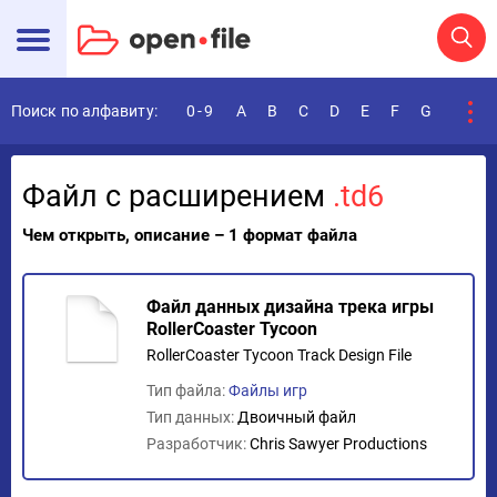
Поиск по алфавиту:
0-9
A
B
C
D
E
F
G
H
I
Файл с расширением
.td6
Чем открыть, описание – 1 формат файла
Файл данных дизайна трека игры
RollerCoaster Tycoon
RollerCoaster Tycoon Track Design File
Тип файла:
Файлы игр
Тип данных:
Двоичный файл
Разработчик:
Chris Sawyer Productions