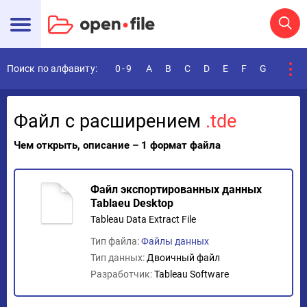
Поиск по алфавиту:
0-9
A
B
C
D
E
F
G
H
I
Файл с расширением
.tde
Чем открыть, описание – 1 формат файла
Файл экспортированных данных
Tablaeu Desktop
Tableau Data Extract File
Тип файла:
Файлы данных
Тип данных:
Двоичный файл
Разработчик:
Tableau Software