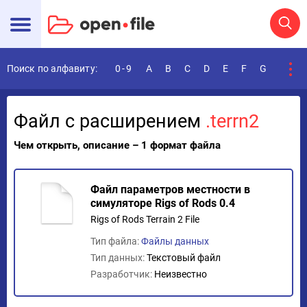
Поиск по алфавиту:
0-9
A
B
C
D
E
F
G
H
I
Файл с расширением
.terrn2
Чем открыть, описание – 1 формат файла
Файл параметров местности в
симуляторе Rigs of Rods 0.4
Rigs of Rods Terrain 2 File
Тип файла:
Файлы данных
Тип данных:
Текстовый файл
Разработчик:
Неизвестно