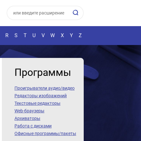
R
S
T
U
V
W
X
Y
Z
Программы
Проигрыватели аудио/видео
Редакторы изображений
Текстовые редакторы
Web-браузеры
Архиваторы
Работа с дисками
Офисные программы/пакеты