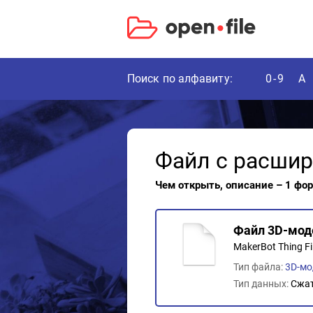
Поиск по алфавиту:
0-9
A
Файл с расши
Чем открыть, описание – 1 фо
Файл 3D-мод
MakerBot Thing Fi
Тип файла:
3D-мо
Тип данных:
Сжа