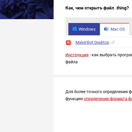
Как, чем открыть файл .thing?
Windows
Mac OS
MakerBot Desktop
Инструкция
- как выбрать програ
файла
Для более точного определения 
функцию
определения формата ф