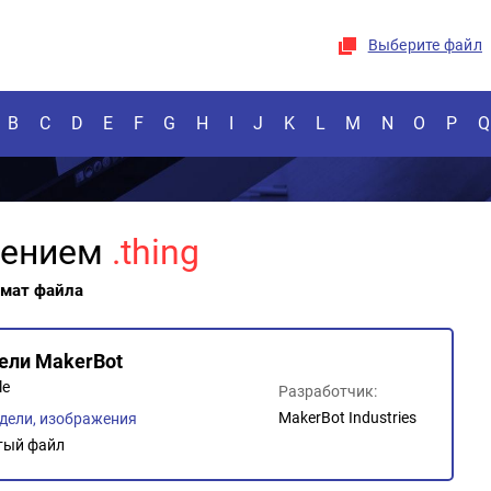
Выберите файл
B
C
D
E
F
G
H
I
J
K
L
M
N
O
P
Q
рением
.thing
рмат файла
ели MakerBot
le
Разработчик:
MakerBot Industries
дели, изображения
тый файл