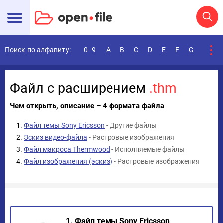
Поиск по алфавиту:
0-9
A
B
C
D
E
F
G
H
I
Файл с расширением
.thm
Чем открыть, описание – 4 формата файла
Файл темы Sony Ericsson
- Другие файлы
Эскиз видео-файла
- Растровые изображения
Файл макроса Thermwood
- Исполняемые файлы
Файл изображения (эскиз)
- Растровые изображения
1. Файл темы Sony Ericsson