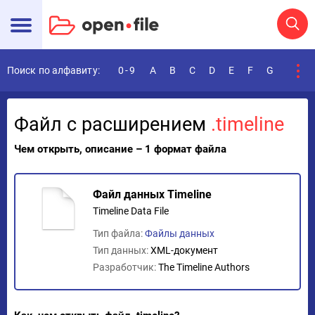
Поиск по алфавиту:
0-9
A
B
C
D
E
F
G
H
I
Файл с расширением
.timeline
Чем открыть, описание – 1 формат файла
Файл данных Timeline
Timeline Data File
Тип файла:
Файлы данных
Тип данных:
XML-документ
Разработчик:
The Timeline Authors